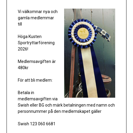
Vi välkomnar nya och
gamla medlemmar
till
Höga Kusten
Sportryttarförening
2026!
Medlemsavgiften är
480kr
För att bli medlem:
Betala in
medlemsavgiften via
Swish eller BG och märk betalningen med namn och
personnummer på den medlemskapet gäller
Swish 123 060 6681